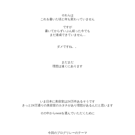
それらは
これを書いた頃と何も変わっていません
ですが
書いてからずいぶん経った今でも
まだ
達成できていません...
ダメですね。。
まだまだ
理想は遠くにあります
いま日本に美容室は24万件あるそうです
きっと24万通りの美容室のカタチがあり理想があるんだと思います
その中からnestを選んでいただくために
今回のブログリレーのテーマ