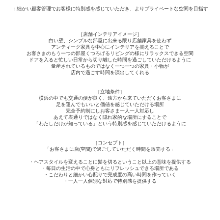
：細かい顧客管理でお客様に特別感を感じていただき、よりプライベートな空間を目指す
［店舗インテリアイメージ］
白い壁、シンプルな部屋に出来る限り店舗家具を使わず
アンティーク家具を中心にインテリアを揃えることで
お客さまのもう一つの部屋くつろげるリビングの様にリラックスできる空間
ドアを入ると忙しい日常から切り離した時間を
過ごしていただけるように
量産されているものではなく一つ一つの家具・小物が
店内で過ごす時間を演出してくれる
［立地条件］
横浜の中でも交通の便が良く、遠方から来ていただくお客さまに
足を運んでもいいと価値を感じていただける場所
完全予約制にしお客さま一人一人対応し
あえて表通りではなく隠れ家的な場所にすることで
「わたしだけが知っている」という特別感を感じていただけるように
［コンセプト］
「お客さまに店(空間)で過ごしていただく時間を販売する」
・ヘアスタイルを変えることに髪を切るということ以上の意味を提供する
・毎日の生活の中で心身ともにリフレッシュできる場所である
・こだわりと細かい心配りで完成度の高い時間を作っていく
・一人一人個別な対応で特別感を提供する