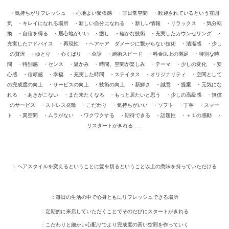
・気持ちがリフレッシュ ・心地よい緊張感 ・非日常空間 ・歓迎されているという雰囲
気 ・キレイになれる場所 ・新しい自分になれる ・新しい情報 ・リラックス ・気分転
換 ・自信を得る ・居心地がいい ・癒し ・確かな技術 ・充実したカウンセリング ・
充実したアドバイス ・再現性 ・ヘアケア ダメージに繋がらない技術 ・清潔感 ・少し
の贅沢 ・ゆとり ・心くばり ・会話 ・施術スピード ・料金以上の満足 ・特別な時
間 ・特別感 ・センス ・温かみ ・時間、空間が楽しみ ・テーマ ・少しの変化 ・安
心感 ・信頼感 ・幸福 ・充実した時間 ・ステイタス ・オリジナリティ ・空間として
の完成度の向上 ・サービスの向上 ・技術の向上 ・新鮮さ ・誠意 ・提案 ・元気にな
れる ・あきがこない ・また来たくなる ・もっと居たいと思う ・少しの高級感 ・無償
のサービス ・ストレス発散 ・こだわり ・気持ちがいい ・ソフト ・丁寧 ・スマー
ト ・異空間 ・ムラがない ・ワクワクする ・期待できる ・話題性 ・＋１の感動 ・
リスタートがきれる......
：ヘアスタイルを変えるということに髪を切るということ以上の意味を持っていただける
：毎日の生活の中で心身ともにリフレッシュできる場所
：定期的に来店していただくことでそのだびにスタートがきれる
：こだわりと細かい心配りでより完成度の高い空間を作っていく